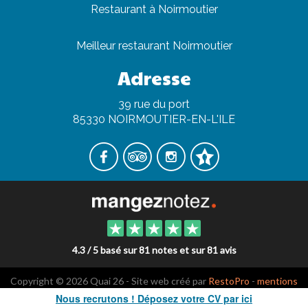
Restaurant à Noirmoutier
Meilleur restaurant Noirmoutier
Adresse
39 rue du port
85330 NOIRMOUTIER-EN-L'ILE
4.3 / 5 basé sur 81 notes et sur 81 avis
Copyright © 2026 Quai 26 - Site web créé par
RestoPro
-
mentions
légales
Nous recrutons ! Déposez votre CV par ici